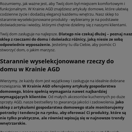
Rozumiemy, jak ważne jest, aby Twój dom był miejscem komfortowym i
funkcjonalnym. W Krainie AGD znajdziesz artykuły domowe, które ułatwią
codzienne życie i dodadzą elegancji każdemu wnętrzu. Nasz sklep to
starannie wyselekcjonowane produkty - wybieramy je na podstawie
doświadczenia i wiedzy, którymi chętnie dzielimy się z naszymi klientami.
Twój dom zasługuje na najlepsze.
Dlatego nie czekaj dłużej – poznaj nasz
sklep z rzeczami do domu i doświadcz różnicy, jaką niesie ze sobą
odpowiednie wyposażenie.
Jesteśmy tu dla Ciebie, aby pomóc Ci
stworzyć dom, o jakim marzysz.
Starannie wyselekcjonowane rzeczy do
domu w Krainie AGD
Wierzymy, że każdy dom jest wyjątkowy i zasługuje na idealnie dobrane
rozwiązania.
W Krainie AGD oferujemy artykuły gospodarstwa
domowego, które spełnią wymagania nawet najbardziej
wymagających klientów
. Od małych akcesoriów kuchennych po duże
sprzęty AGD, nasze bestsellery to gwarancja jakości i zadowolenia.
Jako
sklep z artykułami gospodarstwa domowego stale monitorujemy
potrzeby i tendencje na rynku, aby oferować Ci produkty, które są
nie tylko praktyczne, ale również wpisują się w najnowsze trendy
wnętrzarskie.