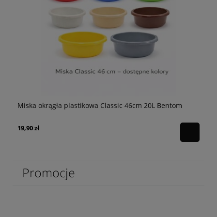
Miska okrągła plastikowa Classic 46cm 20L Bentom
Ło
19,90 zł
47
Promocje