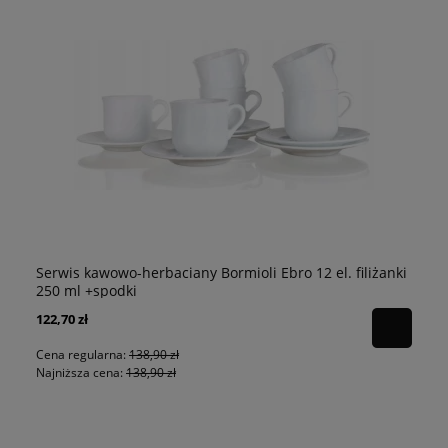
Serwis kawowo-herbaciany Bormioli Ebro 12 el. filiżanki
Ko
250 ml +spodki
122,70 zł
57
Cena regularna:
138,90 zł
Ce
Najniższa cena:
138,90 zł
Na