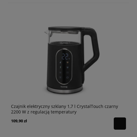
Czajnik elektryczny szklany 1,7 l CrystalTouch czarny
Ko
2200 W z regulacją temperatury
Li
109,90 zł
94