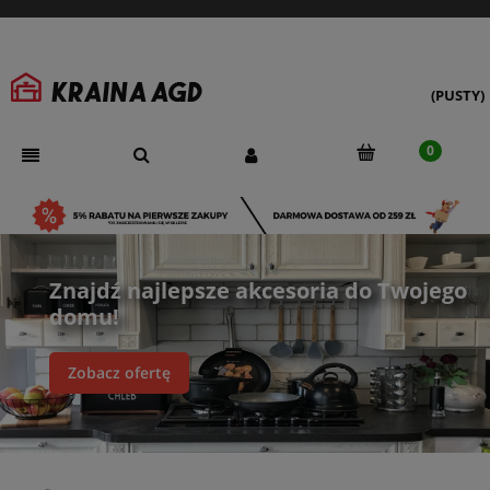
(PUSTY)
Znajdź najlepsze akcesoria do Twojego
domu!
Zobacz ofertę