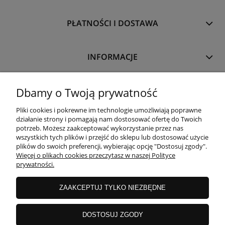
PŁATNOŚCI I DOSTAWA
INFORMACJE
O NAS
Dbamy o Twoją prywatność
Pliki cookies i pokrewne im technologie umożliwiają poprawne
działanie strony i pomagają nam dostosować ofertę do Twoich
potrzeb. Możesz zaakceptować wykorzystanie przez nas
wszystkich tych plików i przejść do sklepu lub dostosować użycie
plików do swoich preferencji, wybierając opcję "Dostosuj zgody".
Więcej o plikach cookies przeczytasz w naszej Polityce
prywatności.
ZAAKCEPTUJ TYLKO NIEZBĘDNE
DOSTOSUJ ZGODY