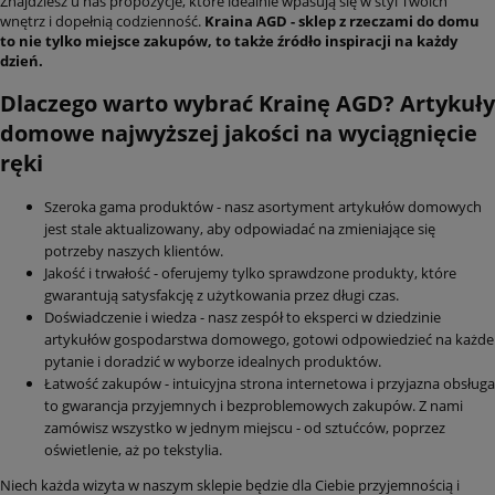
Znajdziesz u nas propozycje, które idealnie wpasują się w styl Twoich
wnętrz i dopełnią codzienność.
Kraina AGD - sklep z rzeczami do domu
to nie tylko miejsce zakupów, to także źródło inspiracji na każdy
dzień.
Dlaczego warto wybrać Krainę AGD? Artykuły
domowe najwyższej jakości na wyciągnięcie
ręki
Szeroka gama produktów - nasz asortyment artykułów domowych
jest stale aktualizowany, aby odpowiadać na zmieniające się
potrzeby naszych klientów.
Jakość i trwałość - oferujemy tylko sprawdzone produkty, które
gwarantują satysfakcję z użytkowania przez długi czas.
Doświadczenie i wiedza - nasz zespół to eksperci w dziedzinie
artykułów gospodarstwa domowego, gotowi odpowiedzieć na każde
pytanie i doradzić w wyborze idealnych produktów.
Łatwość zakupów - intuicyjna strona internetowa i przyjazna obsługa
to gwarancja przyjemnych i bezproblemowych zakupów. Z nami
zamówisz wszystko w jednym miejscu - od sztućców, poprzez
oświetlenie, aż po tekstylia.
Niech każda wizyta w naszym sklepie będzie dla Ciebie przyjemnością i