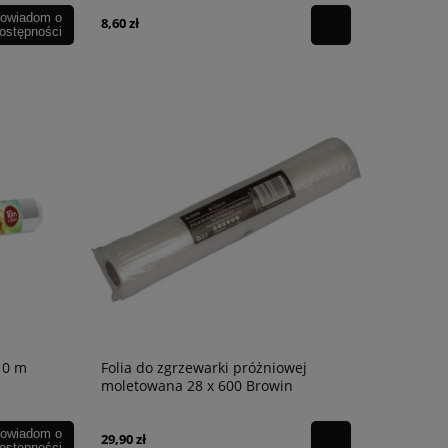
owiadom o
8,60 zł
ostępności
10 m
Folia do zgrzewarki próżniowej
moletowana 28 x 600 Browin
owiadom o
29,90 zł
ostępności