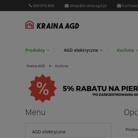
669 816 804
sklep@kraina-agd.pl
hurtown
Produkty
AGD elektryczne
Kuchnia
»
Przechowywanie i organizacja
Promocje
Kraina AGD
Kuchnia
Menu
Opc
Produc
AGD elektryczne