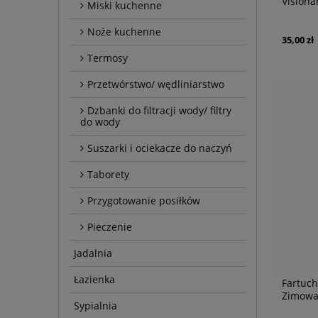
Visiona
Miski kuchenne
Noże kuchenne
35,00 zł
Termosy
Przetwórstwo/ wędliniarstwo
Dzbanki do filtracji wody/ filtry
do wody
Suszarki i ociekacze do naczyń
Taborety
Przygotowanie posiłków
Pieczenie
Jadalnia
Łazienka
Fartuc
Zimowa
Sypialnia
kieszen