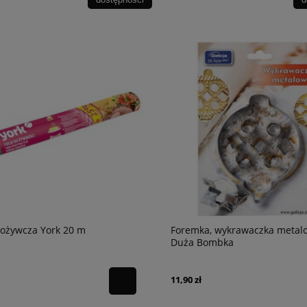
pożywcza York 20 m
Foremka, wykrawaczka metal
Duża Bombka
11,90 zł