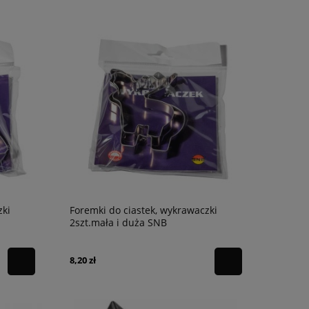
zki
Foremki do ciastek, wykrawaczki
2szt.mała i duża SNB
8,20 zł