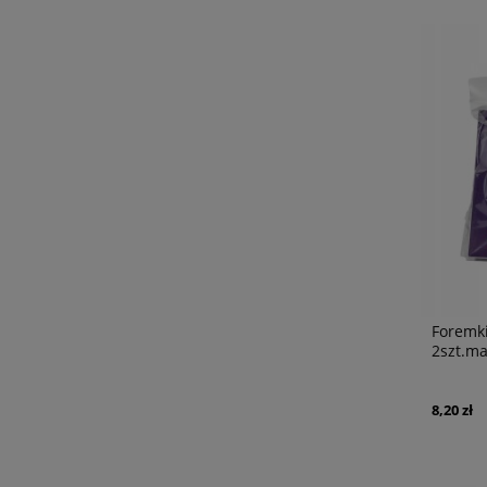
Foremki
2szt.ma
8,20 zł