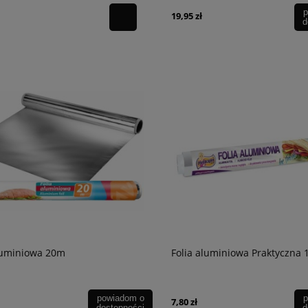
p
19,95 zł
d
aluminiowa 20m
Folia aluminiowa Praktyczna 
powiadom o
p
7,80 zł
dostępności
d