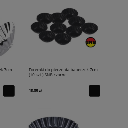
ek 7cm
Foremki do pieczenia babeczek 7cm
(10 szt.) SNB czarne
18,80 zł