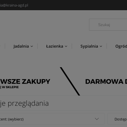
ia@kraina-agd.pl
Jadalnia
Łazienka
Sypialnia
Ogró
Nowości
Producenci
je przeglądania
ent: (wybierz)
Dostęp