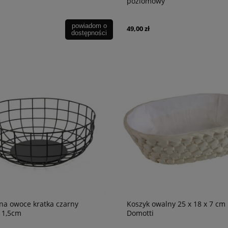
poziomowy
powiadom o
49,00 zł
dostępności
na owoce kratka czarny
Koszyk owalny 25 x 18 x 7 cm
11,5cm
Domotti