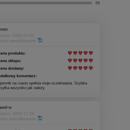
(0)
enon
dano: 2026-03-02
inia zweryfikowana
ena produktu:
ena sklepu:
ena dostawy:
datkowy komentarz:
jemnik na ciasto spełnia moje oczekiwania. Szybka
syłka wszystko jak należy.
aweł w
dano: 2025-12-26
inia zweryfikowana