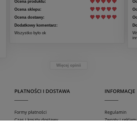
Ocena produktu:
Oc
Ocena sklepu:
Oc
Ocena dostawy:
Oc
Dodatkowy komentarz:
Do
Wszystko było ok
Ws
in
Więcej opinii
PŁATNOŚCI I DOSTAWA
INFORMACJE
Formy płatności
Regulamin
Czas i koszty dostawy
Zwroty i reklam
Zamówienia telefoniczne 669-816-804
Polityka prywat