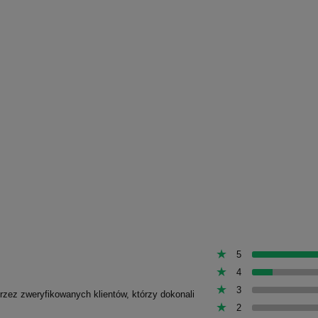
5
4
3
przez zweryfikowanych klientów, którzy dokonali
2