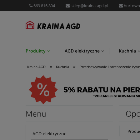
669 816 804
sklep@kraina-agd.pl
hurtown
Produkty
AGD elektryczne
Kuchnia
»
»
Przechowywanie i organizacja
Promocje
Kraina AGD
Kuchnia
Przechowywanie i przenoszenie żywn
Menu
Opc
Produc
AGD elektryczne