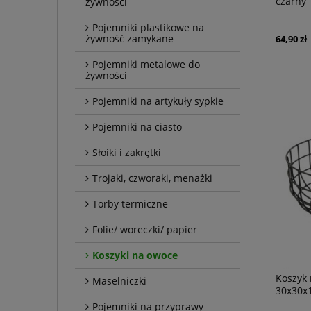
czarny
żywności
Pojemniki plastikowe na
żywność zamykane
64,90 zł
Pojemniki metalowe do
żywności
Pojemniki na artykuły sypkie
Pojemniki na ciasto
Słoiki i zakrętki
Trojaki, czworaki, menażki
Torby termiczne
Folie/ woreczki/ papier
Koszyki na owoce
Koszyk 
Maselniczki
30x30x
Pojemniki na przyprawy