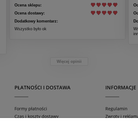
Ocena sklepu:
Oc
Ocena dostawy:
Oc
Dodatkowy komentarz:
Do
Wszystko było ok
Ws
in
Więcej opinii
PŁATNOŚCI I DOSTAWA
INFORMACJE
Formy płatności
Regulamin
Czas i koszty dostawy
Zwroty i reklam
Zamówienia telefoniczne 669-816-804
Polityka prywat