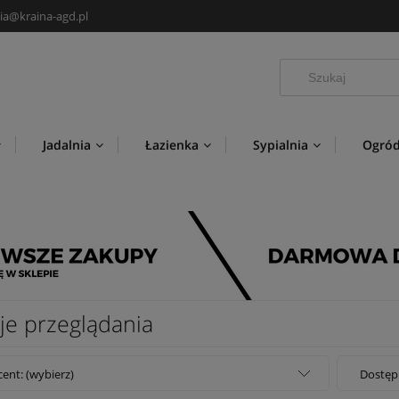
ia@kraina-agd.pl
Jadalnia
Łazienka
Sypialnia
Ogró
Nowości
Producenci
je przeglądania
ent: (wybierz)
Dostęp