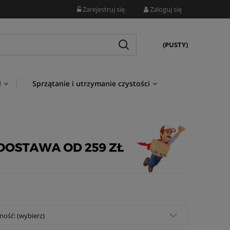
Zarejestruj się
Zaloguj się
(PUSTY)
d
Sprzątanie i utrzymanie czystości
ność: (wybierz)