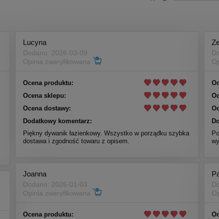
Lucyna
Z
Dodano: 2026-03-09
Do
Opinia zweryfikowana
Op
Ocena produktu:
Oc
Ocena sklepu:
Oc
Ocena dostawy:
Oc
Dodatkowy komentarz:
Do
Piękny dywanik łazienkowy. Wszystko w porządku szybka
Po
dostawa i zgodność towaru z opisem.
wy
Joanna
P
Dodano: 2026-01-03
Do
Opinia zweryfikowana
Op
Ocena produktu:
Oc