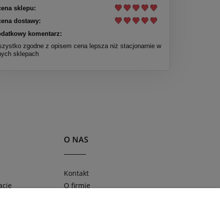
ena sklepu:
ena dostawy:
datkowy komentarz:
zystko zgodne z opisem cena lepsza niż stacjonarnie w
nych sklepach
O NAS
Kontakt
acje
O firmie
ności
Blog
Obserwuj nas na