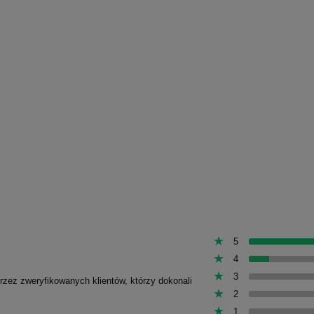
5
4
3
przez zweryfikowanych klientów, którzy dokonali
2
1