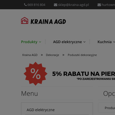
669 816 804
sklep@kraina-agd.pl
hurtown
Produkty
AGD elektryczne
Kuchnia
»
»
Przechowywanie i organizacja
Promocje
Kraina AGD
Dekoracje
Poduszki dekoracyjne
Menu
Opc
Produc
AGD elektryczne