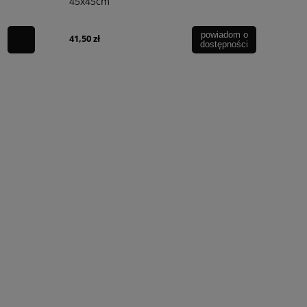
45x45cm
powiadom o
41,50 zł
dostępności