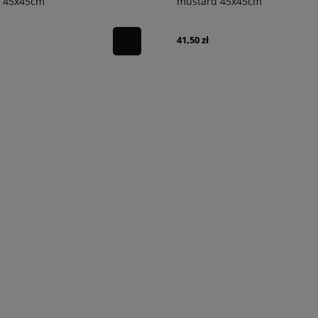
 45x45cm
mustard 45x45cm
41,50 zł