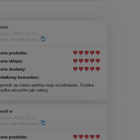
enon
dano: 2026-03-02
inia zweryfikowana
ena produktu:
ena sklepu:
ena dostawy:
datkowy komentarz:
jemnik na ciasto spełnia moje oczekiwania. Szybka
syłka wszystko jak należy.
aweł w
dano: 2025-12-26
inia zweryfikowana
ena produktu: