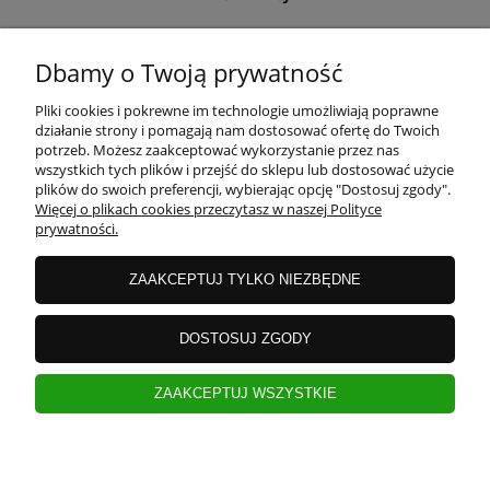
O NAS
Dbamy o Twoją prywatność
Pliki cookies i pokrewne im technologie umożliwiają poprawne
działanie strony i pomagają nam dostosować ofertę do Twoich
potrzeb. Możesz zaakceptować wykorzystanie przez nas
wszystkich tych plików i przejść do sklepu lub dostosować użycie
plików do swoich preferencji, wybierając opcję "Dostosuj zgody".
Więcej o plikach cookies przeczytasz w naszej Polityce
prywatności.
ZAAKCEPTUJ TYLKO NIEZBĘDNE
DOSTOSUJ ZGODY
ZAAKCEPTUJ WSZYSTKIE
pokaż pełną wersję strony