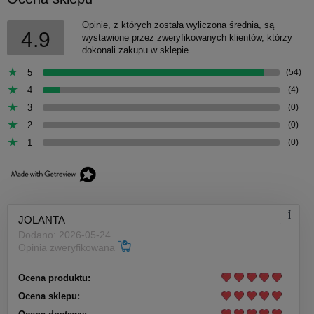
Opinie, z których została wyliczona średnia, są
4.9
wystawione przez zweryfikowanych klientów, którzy
dokonali zakupu w sklepie.
5
(54)
4
(4)
3
(0)
2
(0)
1
(0)
JOLANTA
Dodano: 2026-05-24
Opinia zweryfikowana
Ocena produktu:
Ocena sklepu: