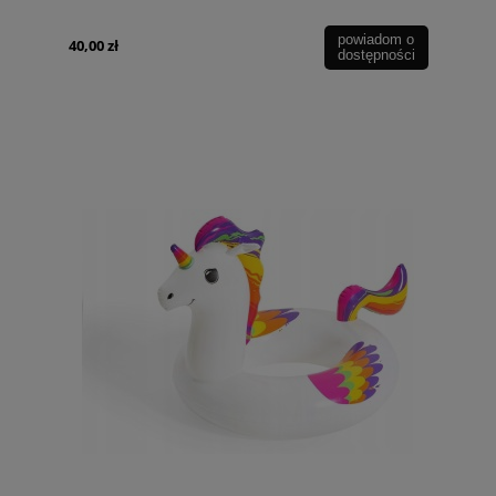
powiadom o
40,00 zł
dostępności