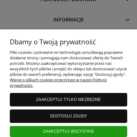
INFORMACJE
O NAS
Dbamy o Twoją prywatność
Pliki cookies i pokrewne im technologie umożliwiają poprawne
działanie strony i pomagają nam dostosować ofertę do Twoich
potrzeb. Możesz zaakceptować wykorzystanie przez nas
wszystkich tych plików i przejść do sklepu lub dostosować użycie
plików do swoich preferencji, wybierając opcję "Dostosuj zgody".
Więcej o plikach cookies przeczytasz w naszej Polityce
prywatności.
ZAAKCEPTUJ TYLKO NIEZBĘDNE
DOSTOSUJ ZGODY
ZAAKCEPTUJ WSZYSTKIE