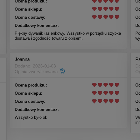
Ocena produktu:
Oc
Ocena sklepu:
Oc
Ocena dostawy:
Oc
Dodatkowy komentarz:
Do
Piękny dywanik łazienkowy. Wszystko w porządku szybka
Po
dostawa i zgodność towaru z opisem.
wy
Joanna
P
Dodano: 2026-01-03
Do
Opinia zweryfikowana
Op
Ocena produktu:
Oc
Ocena sklepu:
Oc
Ocena dostawy:
Oc
Dodatkowy komentarz:
Do
Wszystko było ok
Ws
in