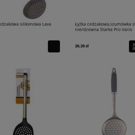
edzakowa silikonowa Lava
Łyżka cedzakowa,szumówka s
nierdzewna Starke Pro Vario
p
26,20 zł
d