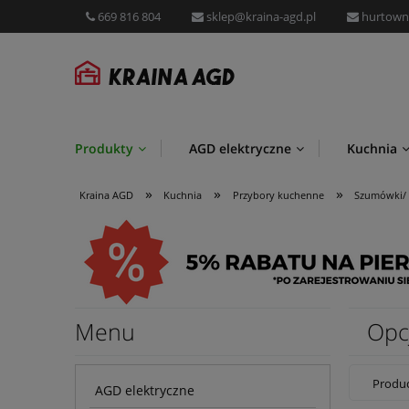
669 816 804
sklep@kraina-agd.pl
hurtown
Produkty
AGD elektryczne
Kuchnia
»
»
»
Przechowywanie i organizacja
Promocje
Kraina AGD
Kuchnia
Przybory kuchenne
Szumówki/ 
Menu
Opc
Produc
AGD elektryczne