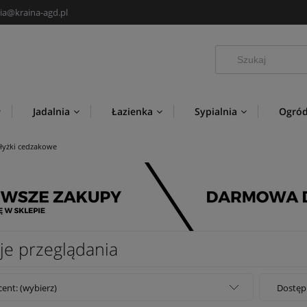
ia@kraina-agd.pl
Jadalnia
Łazienka
Sypialnia
Ogró
Nowości
Producenci
łyżki cedzakowe
je przeglądania
ent: (wybierz)
Dostęp