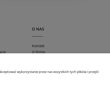
O NAS
Kontakt
acje
O firmie
ności
Blog
Obserwuj nas na
kceptować wykorzystanie przez nas wszystkich tych plików i przejść