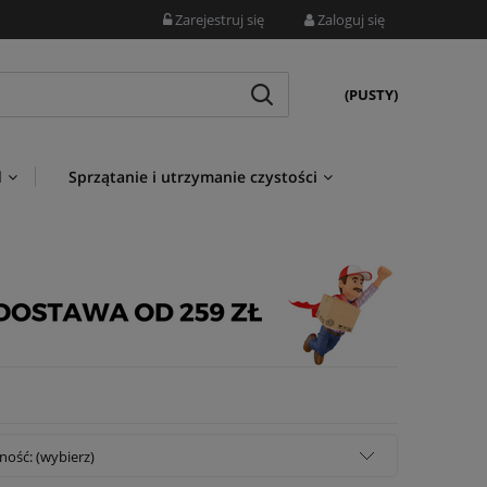
Zarejestruj się
Zaloguj się
(PUSTY)
d
Sprzątanie i utrzymanie czystości
ność: (wybierz)