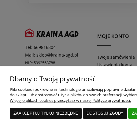
MOJE KONTO
Tel: 669816804
Mail: sklep@kraina-agd.pl
Twoje zamówienia
NIP: 5992563788
Ustawienia konta
Adres: ul. Boleława Chrobrego 2,
Przechowalnia
66-500 Strzelce Krajeńskie
Dbamy o Twoją prywatność
Pliki cookies i pokrewne im technologie umożliwiają poprawne działa
do sklepu lub dostosować użycie plików do swoich preferencji, wybiera
Więcej o plikach cookies przeczytasz w naszej Polityce prywatności.
ZAAKCEPTUJ TYLKO NIEZBĘDNE
DOSTOSUJ ZGODY
ZA