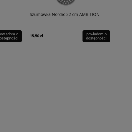
Szumówka Nordic 32 cm AMBITION
owiadom o
powiadom o
15,50 zł
ostępności
dostępności