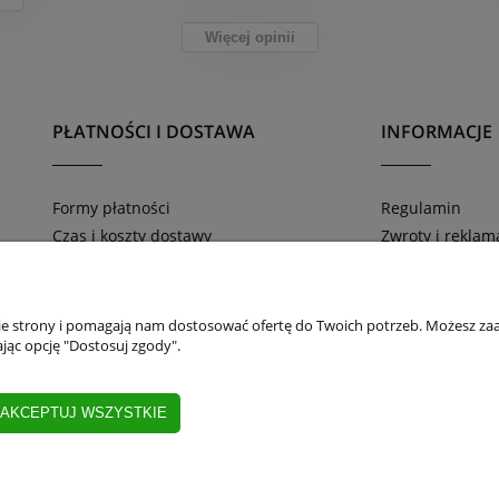
Więcej opinii
PŁATNOŚCI I DOSTAWA
INFORMACJE
Formy płatności
Regulamin
Czas i koszty dostawy
Zwroty i reklam
Zamówienia telefoniczne 669-816-804
Polityka prywat
nie strony i pomagają nam dostosować ofertę do Twoich potrzeb. Możesz zaa
jąc opcję "Dostosuj zgody".
AKCEPTUJ WSZYSTKIE