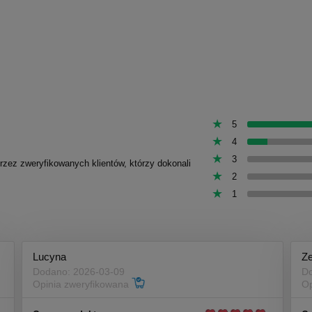
5
4
3
przez zweryfikowanych klientów, którzy dokonali
2
1
Lucyna
Z
Dodano: 2026-03-09
Do
Opinia zweryfikowana
Op