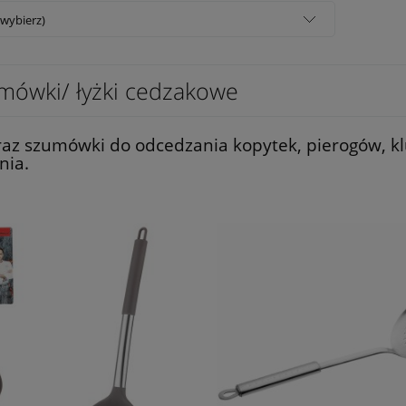
(wybierz)
mówki/ łyżki cedzakowe
oraz szumówki do odcedzania kopytek, pierogów, k
nia.