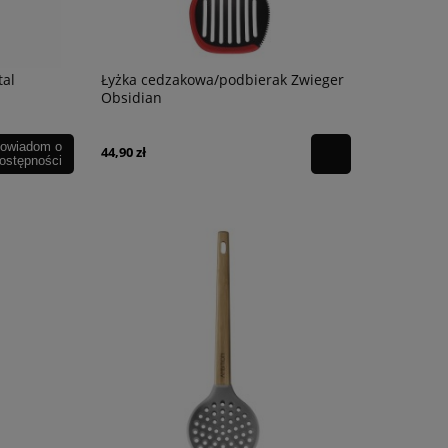
tal
Łyżka cedzakowa/podbierak Zwieger
Obsidian
owiadom o
44,90 zł
ostępności