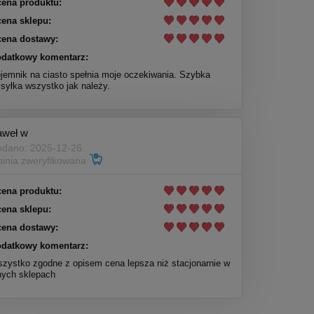
ena produktu:
ena sklepu:
ena dostawy:
datkowy komentarz:
jemnik na ciasto spełnia moje oczekiwania. Szybka
syłka wszystko jak należy.
aweł w
dano: 2025-12-26
inia zweryfikowana
ena produktu:
ena sklepu:
ena dostawy:
datkowy komentarz:
zystko zgodne z opisem cena lepsza niż stacjonarnie w
nych sklepach