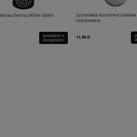
Szumówka kuchenna stalowa
ka kuchenna Millie Odelo
nierdzewna
p
powiadom o
11,90 zł
d
dostępności