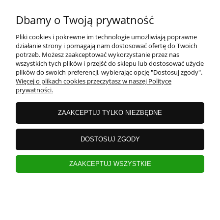
130,00 zł
Dbamy o Twoją prywatność
Pliki cookies i pokrewne im technologie umożliwiają poprawne
działanie strony i pomagają nam dostosować ofertę do Twoich
potrzeb. Możesz zaakceptować wykorzystanie przez nas
wszystkich tych plików i przejść do sklepu lub dostosować użycie
plików do swoich preferencji, wybierając opcję "Dostosuj zgody".
Więcej o plikach cookies przeczytasz w naszej Polityce
prywatności.
ZAAKCEPTUJ TYLKO NIEZBĘDNE
DOSTOSUJ ZGODY
ZAAKCEPTUJ WSZYSTKIE
Wazon szklany 14cm