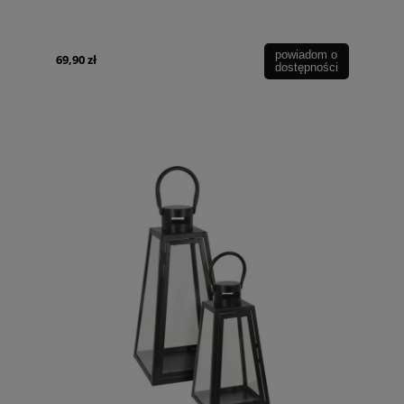
powiadom o
69,90 zł
dostępności