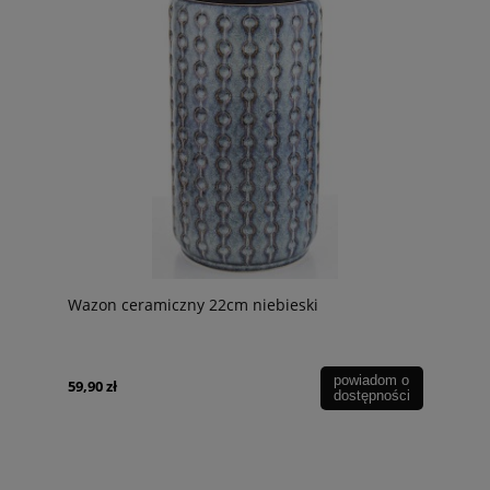
Wazon ceramiczny 22cm niebieski
powiadom o
59,90 zł
dostępności