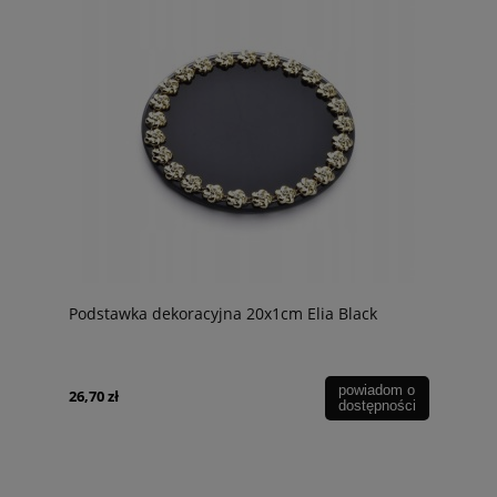
Podstawka dekoracyjna 20x1cm Elia Black
powiadom o
26,70 zł
dostępności