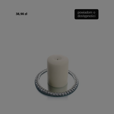
powiadom o
38,90 zł
dostępności