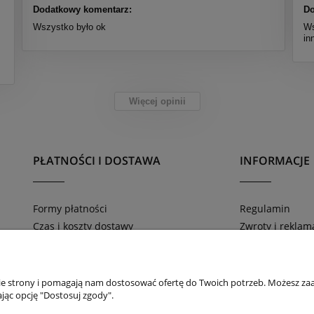
Dodatkowy komentarz:
Do
Wszystko było ok
Ws
in
Więcej opinii
PŁATNOŚCI I DOSTAWA
INFORMACJE
Formy płatności
Regulamin
Czas i koszty dostawy
Zwroty i reklam
Zamówienia telefoniczne 669-816-804
Polityka prywat
nie strony i pomagają nam dostosować ofertę do Twoich potrzeb. Możesz zaa
jąc opcję "Dostosuj zgody".