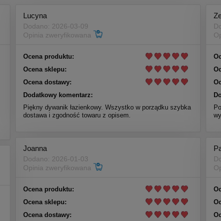
Lucyna
Z
Dodano: 2026-03-09
Do
Opinia zweryfikowana
Op
Ocena produktu:
Oc
Ocena sklepu:
Oc
Ocena dostawy:
Oc
Dodatkowy komentarz:
Do
Piękny dywanik łazienkowy. Wszystko w porządku szybka
Po
dostawa i zgodność towaru z opisem.
wy
Joanna
P
Dodano: 2026-01-03
Do
Opinia zweryfikowana
Op
Ocena produktu:
Oc
Ocena sklepu:
Oc
Ocena dostawy:
Oc