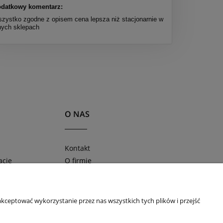
datkowy komentarz:
zystko zgodne z opisem cena lepsza niż stacjonarnie w
nych sklepach
O NAS
Kontakt
acje
O firmie
ności
Blog
Obserwuj nas na
kceptować wykorzystanie przez nas wszystkich tych plików i przejść