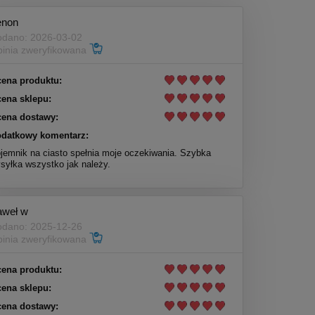
enon
dano: 2026-03-02
inia zweryfikowana
ena produktu:
ena sklepu:
ena dostawy:
datkowy komentarz:
jemnik na ciasto spełnia moje oczekiwania. Szybka
syłka wszystko jak należy.
aweł w
dano: 2025-12-26
inia zweryfikowana
ena produktu:
ena sklepu:
ena dostawy: