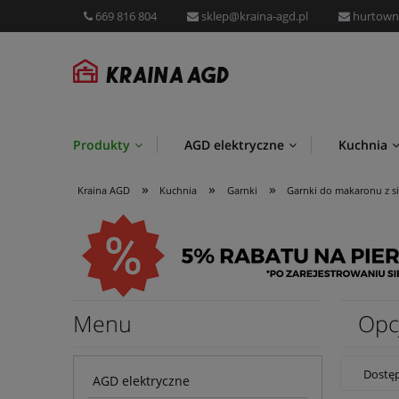
669 816 804
sklep@kraina-agd.pl
hurtown
Produkty
AGD elektryczne
Kuchnia
»
»
»
Przechowywanie i organizacja
Promocje
Kraina AGD
Kuchnia
Garnki
Garnki do makaronu z s
Menu
Opc
Dostęp
AGD elektryczne