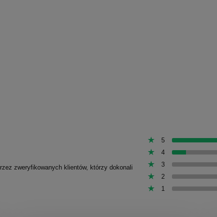
5
4
3
przez zweryfikowanych klientów, którzy dokonali
2
1