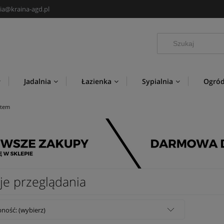
ia@kraina-agd.pl
Jadalnia
Łazienka
Sypialnia
Ogró
Nowości
Producenci
item
je przeglądania
ność: (wybierz)