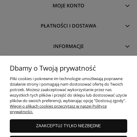
MOJE KONTO
PŁATNOŚCI I DOSTAWA
INFORMACJE
O NAS
Dbamy o Twoją prywatność
Pliki cookies i pokrewne im technologie umożliwiają poprawne
działanie strony i pomagają nam dostosować ofertę do Twoich
potrzeb. Możesz zaakceptować wykorzystanie przez nas
wszystkich tych plików i przejść do sklepu lub dostosować użycie
plików do swoich preferencji, wybierając opcję "Dostosuj zgody".
Więcej o plikach cookies przeczytasz w naszej Polityce
prywatności.
ZAAKCEPTUJ TYLKO NIEZBĘDNE