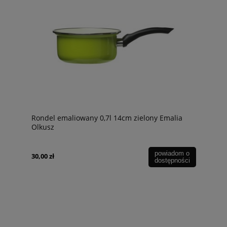
Rondel emaliowany 0,7l 14cm zielony Emalia
Olkusz
powiadom o
30,00 zł
dostępności