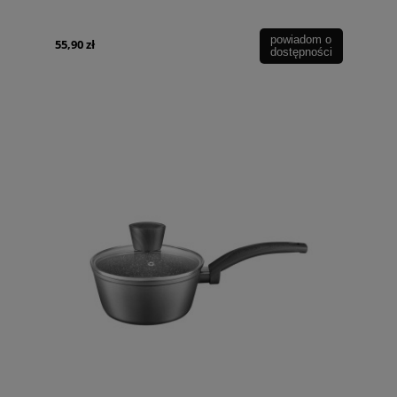
powiadom o
55,90 zł
dostępności