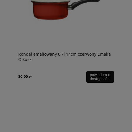
Rondel emaliowany 0,7l 14cm czerwony Emalia
Olkusz
powiadom o
30,00 zł
dostępności