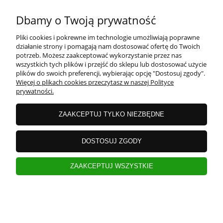
Dbamy o Twoją prywatność
Pliki cookies i pokrewne im technologie umożliwiają poprawne
działanie strony i pomagają nam dostosować ofertę do Twoich
potrzeb. Możesz zaakceptować wykorzystanie przez nas
wszystkich tych plików i przejść do sklepu lub dostosować użycie
plików do swoich preferencji, wybierając opcję "Dostosuj zgody".
Więcej o plikach cookies przeczytasz w naszej Polityce
Rondel ze szklaną pokrywą 1,9l 16cm Berry
prywatności.
Ambition
ZAAKCEPTUJ TYLKO NIEZBĘDNE
powiadom o
56,00 zł
dostępności
DOSTOSUJ ZGODY
ZAAKCEPTUJ WSZYSTKIE