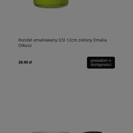
Rondel emaliowany 0,5l 12cm zielony Emalia
Olkusz
powiadom o
28,00 zł
dostępności