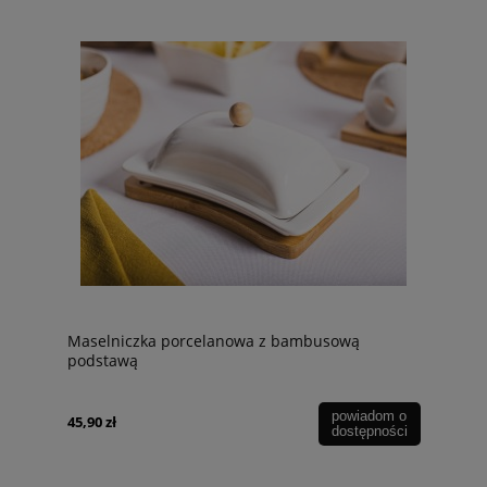
Maselniczka porcelanowa z bambusową
podstawą
powiadom o
45,90 zł
dostępności