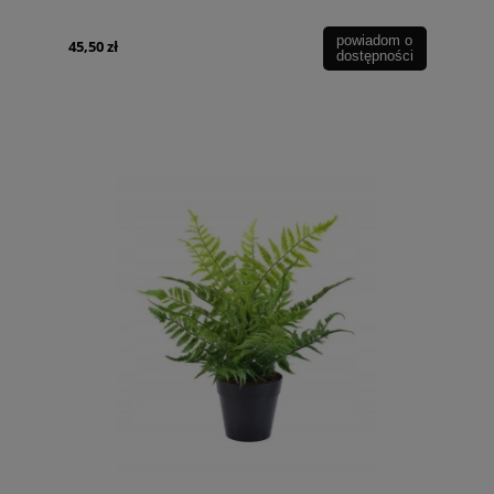
powiadom o
45,50 zł
dostępności