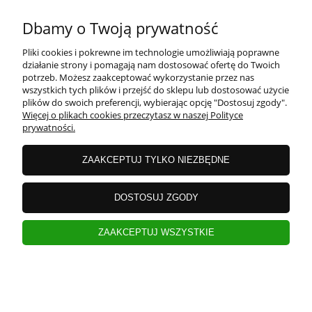
Dbamy o Twoją prywatność
Pliki cookies i pokrewne im technologie umożliwiają poprawne
działanie strony i pomagają nam dostosować ofertę do Twoich
potrzeb. Możesz zaakceptować wykorzystanie przez nas
wszystkich tych plików i przejść do sklepu lub dostosować użycie
plików do swoich preferencji, wybierając opcję "Dostosuj zgody".
Więcej o plikach cookies przeczytasz w naszej Polityce
prywatności.
ZAAKCEPTUJ TYLKO NIEZBĘDNE
DOSTOSUJ ZGODY
ZAAKCEPTUJ WSZYSTKIE
Maselniczka porcelanowa z pokrywą
bambusową i łyżeczką czarna