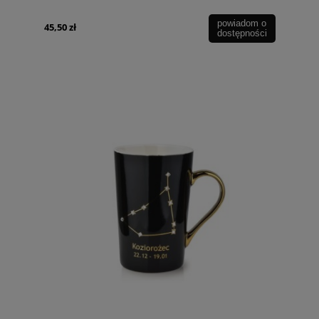
powiadom o
45,50 zł
dostępności