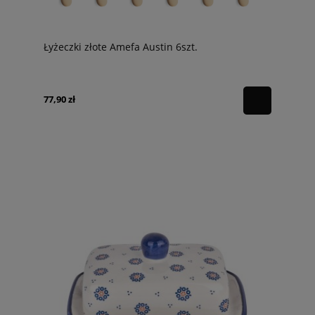
Łyżeczki złote Amefa Austin 6szt.
77,90 zł