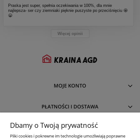
Praska jest super, spełnia oczekiwania w 100%, dla mnie
najlepsza- ser czy ziemniaki pięknie puszyste po przeciśnięciu 🤩
😀
Więcej opinii
MOJE KONTO
PŁATNOŚCI I DOSTAWA
Dbamy o Twoją prywatność
INFORMACJE
Pliki cookies i pokrewne im technologie umożliwiają poprawne