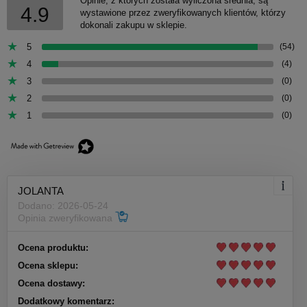
Opinie, z których została wyliczona średnia, są
4.9
wystawione przez zweryfikowanych klientów, którzy
dokonali zakupu w sklepie.
5
(54)
4
(4)
3
(0)
2
(0)
1
(0)
JOLANTA
Dodano: 2026-05-24
Opinia zweryfikowana
Ocena produktu:
Ocena sklepu:
Ocena dostawy:
Dodatkowy komentarz: