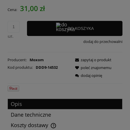
Cena nie zawiera ewentualnych kosztów płatności
31,00 zł
Cena:
DO KOSZYKA
szt.
dodaj do przechowalni
Producent:
Moxom
zapytaj o produkt
Kod produktu:
DDD9-14532
poleć znajomemu
dodaj opinię
Opis
Dane techniczne
Koszty dostawy
Cena nie zawiera ewentualnych kosztów płatności