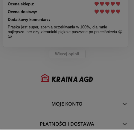
Ocena sklepu:
Ocena dostawy:
Dodatkowy komentarz:
Praska jest super, spełnia oczekiwania w 100%, dla mnie
najlepsza- ser czy ziemniaki pięknie puszyste po przeciśnięciu 🤩
😀
Więcej opinii
MOJE KONTO
PŁATNOŚCI I DOSTAWA