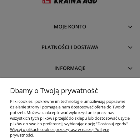
MOJE KONTO
PŁATNOŚCI I DOSTAWA
INFORMACJE
O NAS
Dbamy o Twoją prywatność
Pliki cookies i pokrewne im technologie umożliwiają poprawne
działanie strony i pomagają nam dostosować ofertę do Twoich
potrzeb. Możesz zaakceptować wykorzystanie przez nas
wszystkich tych plików i przejść do sklepu lub dostosować użycie
plików do swoich preferencji, wybierając opcję "Dostosuj zgody".
Więcej o plikach cookies przeczytasz w naszej Polityce
prywatności.