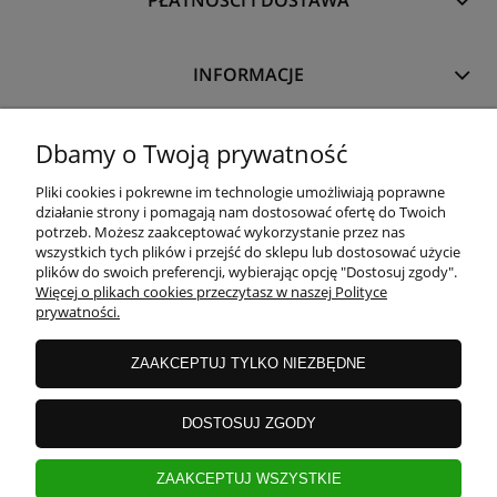
PŁATNOŚCI I DOSTAWA
INFORMACJE
O NAS
Dbamy o Twoją prywatność
Pliki cookies i pokrewne im technologie umożliwiają poprawne
działanie strony i pomagają nam dostosować ofertę do Twoich
potrzeb. Możesz zaakceptować wykorzystanie przez nas
wszystkich tych plików i przejść do sklepu lub dostosować użycie
plików do swoich preferencji, wybierając opcję "Dostosuj zgody".
Więcej o plikach cookies przeczytasz w naszej Polityce
prywatności.
ZAAKCEPTUJ TYLKO NIEZBĘDNE
DOSTOSUJ ZGODY
ZAAKCEPTUJ WSZYSTKIE