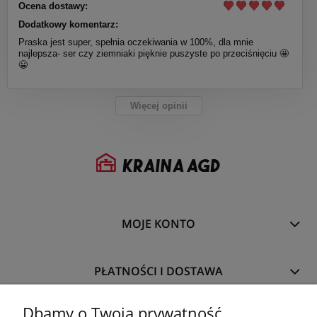
Ocena dostawy:
Dodatkowy komentarz:
Praska jest super, spełnia oczekiwania w 100%, dla mnie
najlepsza- ser czy ziemniaki pięknie puszyste po przeciśnięciu 🤩
😀
Więcej opinii
MOJE KONTO
PŁATNOŚCI I DOSTAWA
Dbamy o Twoją prywatność