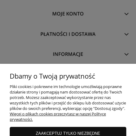
MOJE KONTO
PŁATNOŚCI I DOSTAWA
INFORMACJE
O NAS
Dbamy o Twoją prywatność
Pliki cookies i pokrewne im technologie umożliwiają poprawne
działanie strony i pomagają nam dostosować ofertę do Twoich
potrzeb. Możesz zaakceptować wykorzystanie przez nas
wszystkich tych plików i przejść do sklepu lub dostosować użycie
plików do swoich preferencji, wybierając opcję "Dostosuj zgody".
Więcej o plikach cookies przeczytasz w naszej Polityce
prywatności.
ZAAKCEPTUJ TYLKO NIEZBĘDNE