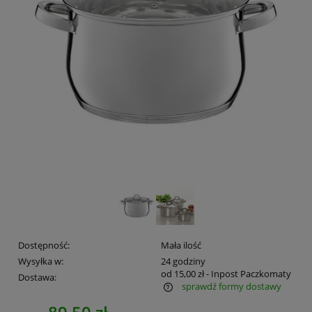
Dostępność:
Mała ilość
Wysyłka w:
24 godziny
od 15,00 zł
- Inpost Paczkomaty
Dostawa:
sprawdź formy dostawy
Cena nie zawiera ewentualnych kosztów płatności