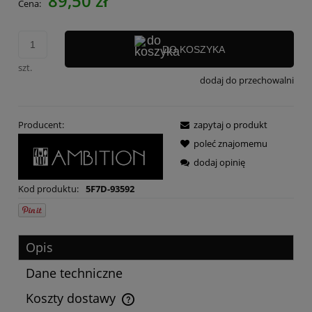
89,50 zł
Cena:
DO KOSZYKA
szt.
dodaj do przechowalni
Producent:
zapytaj o produkt
poleć znajomemu
dodaj opinię
Kod produktu:
5F7D-93592
Opis
Dane techniczne
Koszty dostawy
Cena nie zawiera ewentualnych kosztów płatności