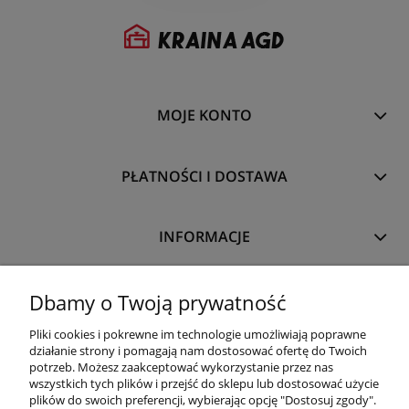
MOJE KONTO
PŁATNOŚCI I DOSTAWA
INFORMACJE
O NAS
Dbamy o Twoją prywatność
Pliki cookies i pokrewne im technologie umożliwiają poprawne
działanie strony i pomagają nam dostosować ofertę do Twoich
potrzeb. Możesz zaakceptować wykorzystanie przez nas
wszystkich tych plików i przejść do sklepu lub dostosować użycie
plików do swoich preferencji, wybierając opcję "Dostosuj zgody".