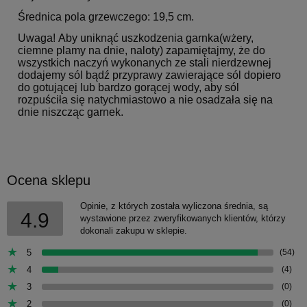
Średnica pola grzewczego: 19,5 cm.
Uwaga! Aby uniknąć uszkodzenia garnka(wżery,
ciemne plamy na dnie, naloty) zapamiętajmy, że do
wszystkich naczyń wykonanych ze stali nierdzewnej
dodajemy sól bądź przyprawy zawierające sól dopiero
do gotującej lub bardzo gorącej wody, aby sól
rozpuściła się natychmiastowo a nie osadzała się na
dnie niszcząc garnek.
Ocena sklepu
Opinie, z których została wyliczona średnia, są
4.9
wystawione przez zweryfikowanych klientów, którzy
dokonali zakupu w sklepie.
5
(54)
4
(4)
3
(0)
2
(0)