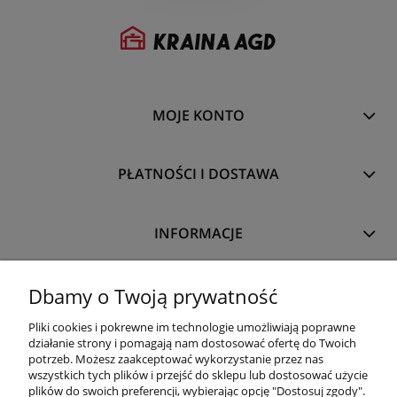
MOJE KONTO
PŁATNOŚCI I DOSTAWA
INFORMACJE
O NAS
Dbamy o Twoją prywatność
Pliki cookies i pokrewne im technologie umożliwiają poprawne
działanie strony i pomagają nam dostosować ofertę do Twoich
potrzeb. Możesz zaakceptować wykorzystanie przez nas
wszystkich tych plików i przejść do sklepu lub dostosować użycie
plików do swoich preferencji, wybierając opcję "Dostosuj zgody".