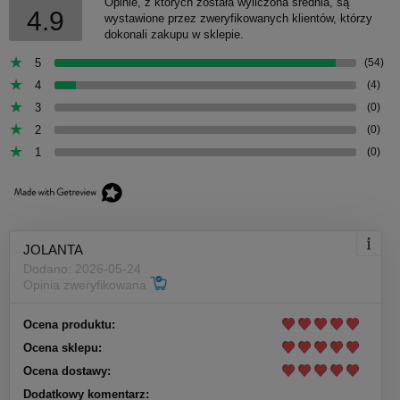
Opinie, z których została wyliczona średnia, są
4.9
wystawione przez zweryfikowanych klientów, którzy
dokonali zakupu w sklepie.
5
(54)
4
(4)
3
(0)
2
(0)
1
(0)
JOLANTA
Dodano: 2026-05-24
Opinia zweryfikowana
Ocena produktu:
Ocena sklepu:
Ocena dostawy:
Dodatkowy komentarz: