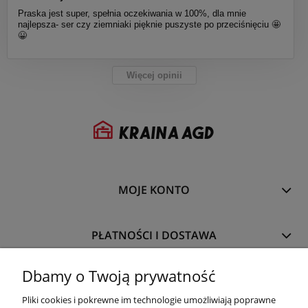
Praska jest super, spełnia oczekiwania w 100%, dla mnie
najlepsza- ser czy ziemniaki pięknie puszyste po przeciśnięciu 🤩
😀
Więcej opinii
MOJE KONTO
PŁATNOŚCI I DOSTAWA
Dbamy o Twoją prywatność
INFORMACJE
Pliki cookies i pokrewne im technologie umożliwiają poprawne