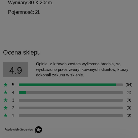
Wymiary:30 X 20cm.
Pojemność: 2l.
Ocena sklepu
Opinie, z których została wyliczona średnia, są
4.9
wystawione przez zweryfikowanych klientów, którzy
dokonali zakupu w sklepie.
5
(54)
4
(4)
3
(0)
2
(0)
1
(0)