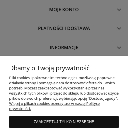
MOJE KONTO
PŁATNOŚCI I DOSTAWA
INFORMACJE
O NAS
Dbamy o Twoją prywatność
Pliki cookies i pokrewne im technologie umożliwiają poprawne
działanie strony i pomagają nam dostosować ofertę do Twoich
potrzeb. Możesz zaakceptować wykorzystanie przez nas
wszystkich tych plików i przejść do sklepu lub dostosować użycie
plików do swoich preferencji, wybierając opcję "Dostosuj zgody".
Więcej o plikach cookies przeczytasz w naszej Polityce
prywatności.
ZAAKCEPTUJ TYLKO NIEZBĘDNE