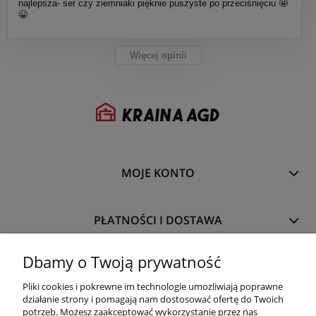
najlepsza- ser czy ziemniaki pięknie puszyste po przeciśnięciu 🤩
😀
Więcej opinii
MOJE KONTO
PŁATNOŚCI I DOSTAWA
Dbamy o Twoją prywatność
INFORMACJE
Pliki cookies i pokrewne im technologie umożliwiają poprawne
działanie strony i pomagają nam dostosować ofertę do Twoich
potrzeb. Możesz zaakceptować wykorzystanie przez nas
O NAS