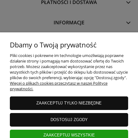
PŁATNOŚCI I DOSTAWA
INFORMACJE
O NAS
Dbamy o Twoją prywatność
Pliki cookies i pokrewne im technologie umożliwiają poprawne
działanie strony i pomagają nam dostosować ofertę do Twoich
potrzeb. Możesz zaakceptować wykorzystanie przez nas
wszystkich tych plików i przejść do sklepu lub dostosować użycie
plików do swoich preferencji, wybierając opcję "Dostosuj zgody".
Więcej o plikach cookies przeczytasz w naszej Polityce
prywatności.
ZAAKCEPTUJ TYLKO NIEZBĘDNE
DOSTOSUJ ZGODY
ZAAKCEPTUJ WSZYSTKIE