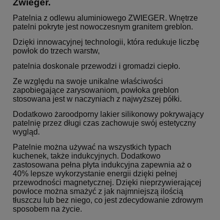
Zwieger.
Patelnia z odlewu aluminiowego ZWIEGER. Wnętrze
patelni pokryte jest nowoczesnym granitem greblon.
Dzięki innowacyjnej technologii, która redukuje liczbę
powłok do trzech warstw,
patelnia doskonale przewodzi i gromadzi ciepło.
Ze względu na swoje unikalne właściwości
zapobiegające zarysowaniom, powłoka greblon
stosowana jest w naczyniach z najwyższej półki.
Dodatkowo żaroodporny lakier silikonowy pokrywający
patelnię przez długi czas zachowuje swój estetyczny
wygląd.
Patelnie można używać na wszystkich typach
kuchenek, także indukcyjnych. Dodatkowo
zastosowana pełna płyta indukcyjna zapewnia aż o
40% lepsze wykorzystanie energii dzięki pełnej
przewodności magnetycznej. Dzięki nieprzywierającej
powłoce można smażyć z jak najmniejszą ilością
tłuszczu lub bez niego, co jest zdecydowanie zdrowym
sposobem na życie.