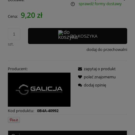
sprawdź formy dostawy
Cena nie zawiera ewentualnych kosztów płatności
9,20 zł
Cena:
DO KOSZYKA
szt.
dodaj do przechowalni
Producent:
zapytaj o produkt
poleć znajomemu
dodaj opinię
Kod produktu:
0B4A-40992