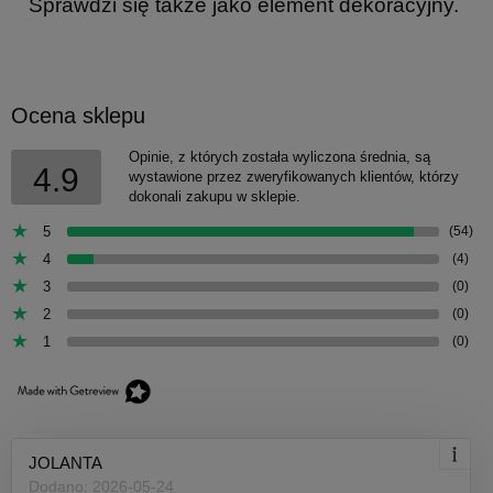
Sprawdzi się także jako element dekoracyjny.
Ocena sklepu
Opinie, z których została wyliczona średnia, są
4.9
wystawione przez zweryfikowanych klientów, którzy
dokonali zakupu w sklepie.
5
(54)
4
(4)
3
(0)
2
(0)
1
(0)
JOLANTA
Dodano: 2026-05-24