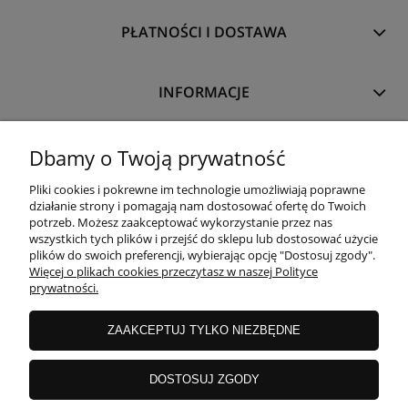
PŁATNOŚCI I DOSTAWA
INFORMACJE
O NAS
Dbamy o Twoją prywatność
Pliki cookies i pokrewne im technologie umożliwiają poprawne
działanie strony i pomagają nam dostosować ofertę do Twoich
potrzeb. Możesz zaakceptować wykorzystanie przez nas
wszystkich tych plików i przejść do sklepu lub dostosować użycie
plików do swoich preferencji, wybierając opcję "Dostosuj zgody".
Więcej o plikach cookies przeczytasz w naszej Polityce
prywatności.
ZAAKCEPTUJ TYLKO NIEZBĘDNE
DOSTOSUJ ZGODY