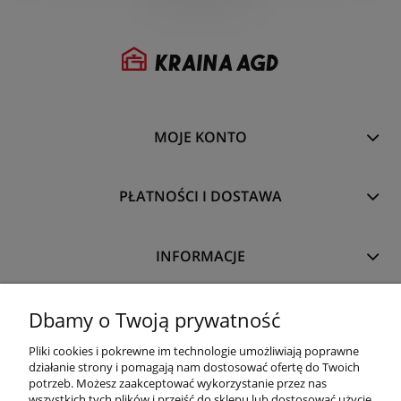
MOJE KONTO
PŁATNOŚCI I DOSTAWA
INFORMACJE
O NAS
Dbamy o Twoją prywatność
Pliki cookies i pokrewne im technologie umożliwiają poprawne
działanie strony i pomagają nam dostosować ofertę do Twoich
potrzeb. Możesz zaakceptować wykorzystanie przez nas
wszystkich tych plików i przejść do sklepu lub dostosować użycie