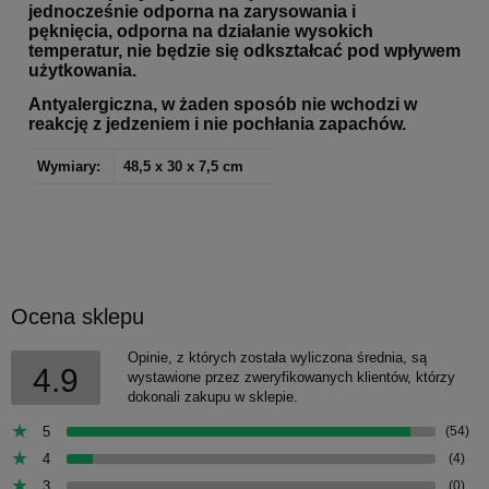
jednocześnie odporna na zarysowania i
pęknięcia, odporna na działanie wysokich
temperatur,
nie będzie się odkształcać pod wpływem
użytkowania.
Antyalergiczna, w żaden sposób nie wchodzi w
reakcję z jedzeniem i nie pochłania zapachów.
Wymiary:
48,5 x 30 x 7,5 cm
Ocena sklepu
Opinie, z których została wyliczona średnia, są
4.9
wystawione przez zweryfikowanych klientów, którzy
dokonali zakupu w sklepie.
5
(54)
4
(4)
3
(0)