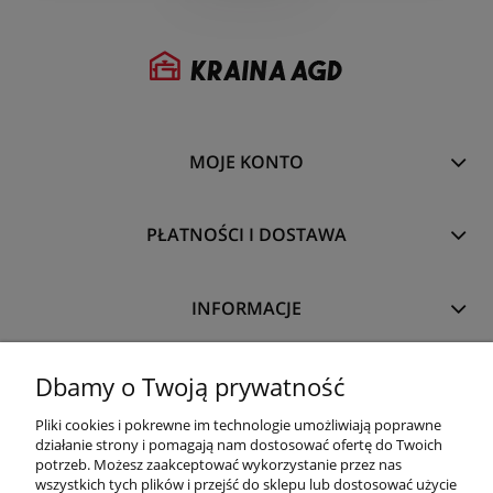
MOJE KONTO
PŁATNOŚCI I DOSTAWA
INFORMACJE
O NAS
Dbamy o Twoją prywatność
Pliki cookies i pokrewne im technologie umożliwiają poprawne
działanie strony i pomagają nam dostosować ofertę do Twoich
potrzeb. Możesz zaakceptować wykorzystanie przez nas
wszystkich tych plików i przejść do sklepu lub dostosować użycie