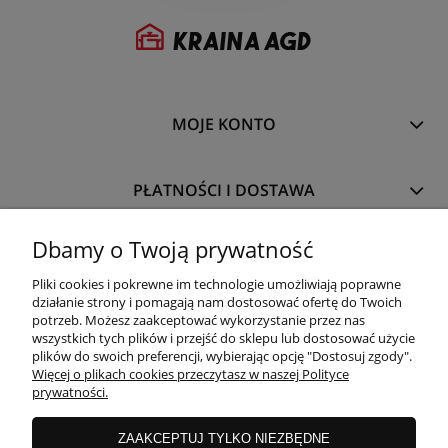
MOJE KONTO
PŁATNOŚCI I DOSTAWA
Dbamy o Twoją prywatność
INFORMACJE
Pliki cookies i pokrewne im technologie umożliwiają poprawne
działanie strony i pomagają nam dostosować ofertę do Twoich
potrzeb. Możesz zaakceptować wykorzystanie przez nas
O NAS
wszystkich tych plików i przejść do sklepu lub dostosować użycie
plików do swoich preferencji, wybierając opcję "Dostosuj zgody".
Więcej o plikach cookies przeczytasz w naszej Polityce
prywatności.
ZAAKCEPTUJ TYLKO NIEZBĘDNE