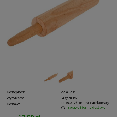
Dostępność:
Mała ilość
Wysyłka w:
24 godziny
od 15,00 zł
- Inpost Paczkomaty
Dostawa:
sprawdź formy dostawy
Cena nie zawiera ewentualnych kosztów płatności