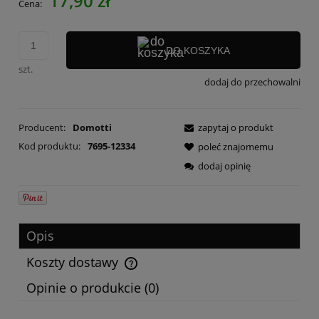
17,90 zł
Cena:
DO KOSZYKA
szt.
dodaj do przechowalni
Producent:
Domotti
zapytaj o produkt
Kod produktu:
7695-12334
poleć znajomemu
dodaj opinię
Opis
Koszty dostawy
Cena nie zawiera ewentualnych kosztów płatności
Opinie o produkcie (0)