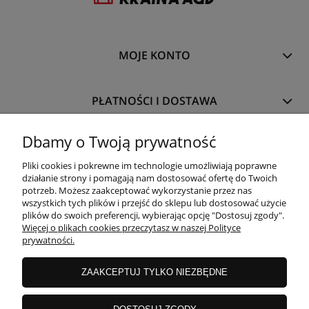
MOJE KONTO
PŁATNOŚCI I DOSTAWA
Dbamy o Twoją prywatność
INFORMACJE
Pliki cookies i pokrewne im technologie umożliwiają poprawne
działanie strony i pomagają nam dostosować ofertę do Twoich
potrzeb. Możesz zaakceptować wykorzystanie przez nas
O NAS
wszystkich tych plików i przejść do sklepu lub dostosować użycie
plików do swoich preferencji, wybierając opcję "Dostosuj zgody".
Więcej o plikach cookies przeczytasz w naszej Polityce
prywatności.
ZAAKCEPTUJ TYLKO NIEZBĘDNE