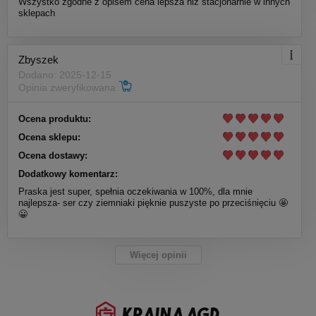
Wszystko zgodne z opisem cena lepsza niż stacjonarnie w innych
sklepach
Zbyszek
Dodano: 2025-12-15
Opinia zweryfikowana
Ocena produktu:
Ocena sklepu:
Ocena dostawy:
Dodatkowy komentarz:
Praska jest super, spełnia oczekiwania w 100%, dla mnie
najlepsza- ser czy ziemniaki pięknie puszyste po przeciśnięciu 🤩
😀
Więcej opinii