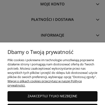
MOJE KONTO
PŁATNOŚCI I DOSTAWA
INFORMACJE
O NAS
Dbamy o Twoją prywatność
Pliki cookies i pokrewne im technologie umożliwiają poprawne
działanie strony i pomagają nam dostosować ofertę do Twoich
potrzeb. Możesz zaakceptować wykorzystanie przez nas
wszystkich tych plików i przejść do sklepu lub dostosować użycie
plików do swoich preferencji, wybierając opcję "Dostosuj zgody".
Więcej o plikach cookies przeczytasz w naszej Polityce
prywatności.
ZAAKCEPTUJ TYLKO NIEZBĘDNE