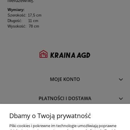
nierdzewnej.
Wymiary:
Szerokość: 17,5 cm
Długość: 11 cm
Wysokość: 78 cm
MOJE KONTO
PŁATNOŚCI I DOSTAWA
Dbamy o Twoją prywatność
INFORMACJE
Pliki cookies i pokrewne im technologie umożliwiają poprawne