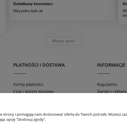
Dodatkowy komentarz:
Do
Wszystko było ok
Ws
in
Więcej opinii
PŁATNOŚCI I DOSTAWA
INFORMACJE
Formy płatności
Regulamin
Czas i koszty dostawy
Zwroty i reklam
Zamówienia telefoniczne 669-816-804
Polityka prywat
nie strony i pomagają nam dostosować ofertę do Twoich potrzeb. Możesz zaa
jąc opcję "Dostosuj zgody".