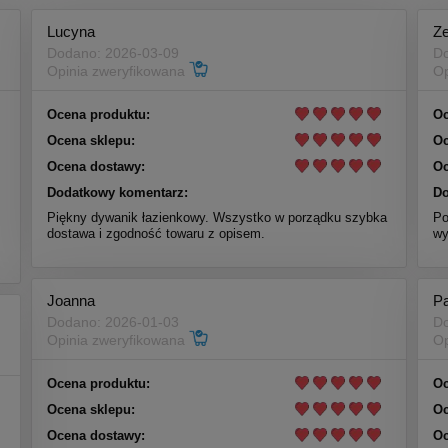
Lucyna
Z
Dodano: 2026-03-09
Do
Opinia zweryfikowana
Op
Ocena produktu:
Oc
Ocena sklepu:
Oc
Ocena dostawy:
Oc
Dodatkowy komentarz:
Do
Piękny dywanik łazienkowy. Wszystko w porządku szybka
Po
dostawa i zgodność towaru z opisem.
wy
Joanna
P
Dodano: 2026-01-03
Do
Opinia zweryfikowana
Op
Ocena produktu:
Oc
Ocena sklepu:
Oc
Ocena dostawy:
Oc