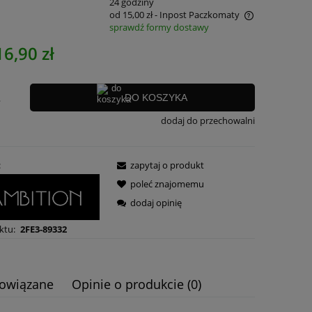
:
24 godziny
od 15,00 zł
- Inpost Paczkomaty
sprawdź formy dostawy
Cena nie zawiera ewentualnych kosztów
16,90 zł
płatności
.
DO KOSZYKA
dodaj do przechowalni
:
zapytaj o produkt
poleć znajomemu
dodaj opinię
ktu:
2FE3-89332
powiązane
Opinie o produkcie (0)