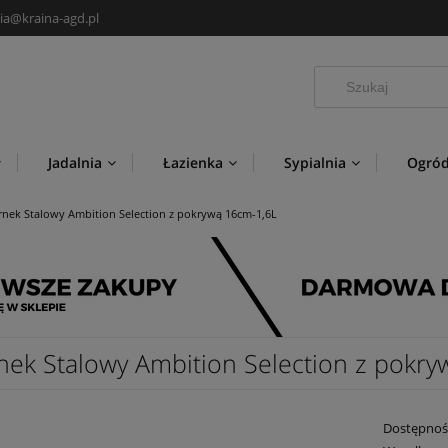
ia@kraina-agd.pl
Jadalnia
Łazienka
Sypialnia
Ogró
Nowości
Producenci
rnek Stalowy Ambition Selection z pokrywą 16cm-1,6L
nek Stalowy Ambition Selection z pokry
Dostępnoś