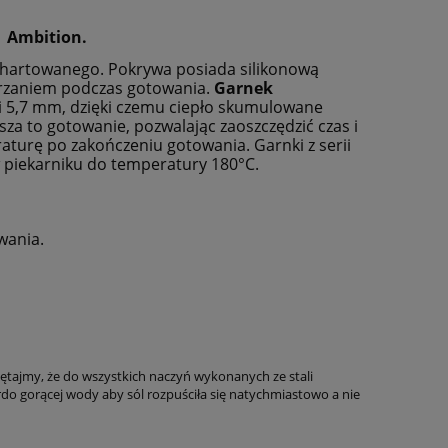
wentualnych kosztów
7 Ambition.
a hartowanego. Pokrywa posiada silikonową
grzaniem podczas gotowania.
Garnek
ci 5,7 mm, dzięki czemu ciepło skumulowane
a to gotowanie, pozwalając zaoszczędzić czas i
turę po zakończeniu gotowania. Garnki z serii
 piekarniku do temperatury 180°C.
wania.
ętajmy, że do wszystkich naczyń wykonanych ze stali
do gorącej wody aby sól rozpuściła się natychmiastowo a nie