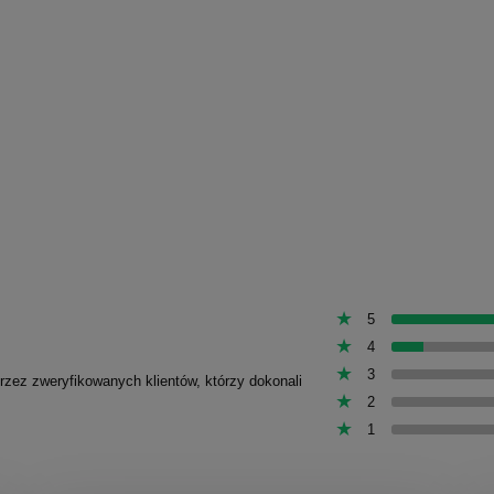
5
4
3
przez zweryfikowanych klientów, którzy dokonali
2
1