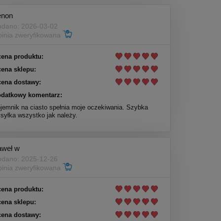
enon
dano: 2026-03-02
inia zweryfikowana
ena produktu:
ena sklepu:
ena dostawy:
datkowy komentarz:
jemnik na ciasto spełnia moje oczekiwania. Szybka
syłka wszystko jak należy.
aweł w
dano: 2025-12-26
inia zweryfikowana
ena produktu:
ena sklepu:
ena dostawy: