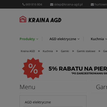
669 816 804
sklep@kraina-agd.pl
hurtown
Produkty
AGD elektryczne
Kuchnia
»
»
»
»
Przechowywanie i organizacja
Promocje
Kraina AGD
Kuchnia
Garnki
Garnki stalowe
Ga
Menu
Gar
AGD elektryczne