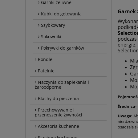
Garnki żeliwne
Garnek z
Kubki do gotowania
Wykonany
Szybkowary
podkładk
Selectio
Sokowniki
podczas 
energie.
Pokrywki do garnków
Selectio
Rondle
Mia
Zgr
Patelnie
Gar
Mo
Naczynia do zapiekania i
Moż
żaroodporne
Pojemność
Blachy do pieczenia
Średnica-
Przechowywanie i
przenoszenie żywności
Uwaga:
Ab
nierdzewne
Akcesoria kuchenne
osadzała si
Przybory kuchenne