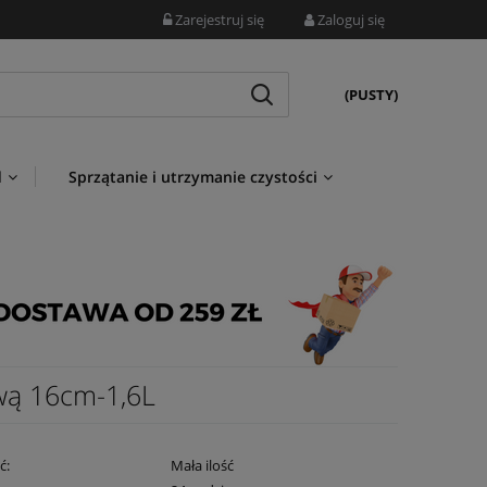
Zarejestruj się
Zaloguj się
(PUSTY)
d
Sprzątanie i utrzymanie czystości
wą 16cm-1,6L
ć:
Mała ilość