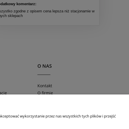
datkowy komentarz:
zystko zgodne z opisem cena lepsza niż stacjonarnie w
nych sklepach
O NAS
Kontakt
acje
O firmie
ności
Blog
Obserwuj nas na
kceptować wykorzystanie przez nas wszystkich tych plików i przejść