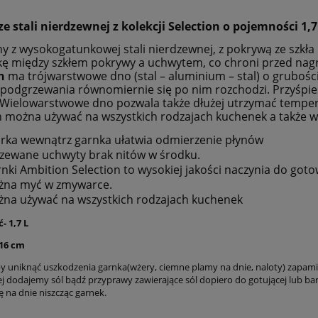
Cena nie zawiera e
płatności
e stali nierdzewnej z kolekcji Selection
o pojemności 1,
 z wysokogatunkowej stali nierdzewnej, z pokrywą ze szkł
ę między szkłem pokrywy a uchwytem, co chroni przed na
n
ma trójwarstwowe dno (stal – aluminium – stal) o gruboś
podgrzewania równomiernie się po nim rozchodzi. Przyśpiesz
 Wielowarstwowe dno pozwala także dłużej utrzymać tempera
n można używać na wszystkich rodzajach kuchenek a także w
rka wewnątrz garnka ułatwia odmierzenie płynów
zewane uchwyty brak nitów w środku.
nki Ambition Selection to wysokiej jakości naczynia do goto
żna myć w zmywarce.
na używać na wszystkich rodzajach kuchenek
- 1,7 L
 16 cm
y uniknąć uszkodzenia garnka(wżery, ciemne plamy na dnie, naloty) zapami
j dodajemy sól bądź przyprawy zawierające sól dopiero do gotującej lub bar
ę na dnie niszcząc garnek.