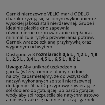
Garnki nierdzewne VELIO marki ODELO
charakteryzują się solidnym wykonaniem z
wysokiej jakości stali nierdzewnej. Grube i
idealnie płaskie dno zapewnia
równomierne rozprowadzanie ciepłaoraz
minimalizuje ryzyko przywierania potraw.
Garnek wraz ze szklaną przykrywką oraz
wygodnym uchwytem.
Dostępne w 8
rozmiarach 0,6 L , 1,2 L , 1,8
L , 2,5 L , 3,4 L , 4,5 L , 6,5 L , 8,2 L.
Uwaga:
Aby uniknąć uszkodzenia
garnka(wżery, ciemne plamy na dnie,
naloty) zapamiętajmy, że do wszystkich
naczyń wykonanych ze stali nierdzewnej
dodajemy sól bądź przyprawy zawierające
sól dopiero do gotującej lub bardo gorącej
wody aby sól rozpuściła się natychmiastowo
a nie osadzała się na dnie niszcząc garnek.