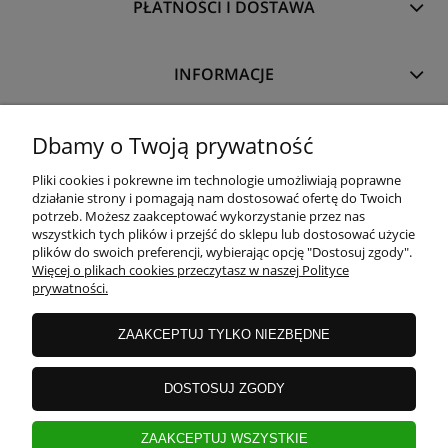
PŁATNOŚCI I DOSTAWA
INFORMACJE
O NAS
Dbamy o Twoją prywatność
Pliki cookies i pokrewne im technologie umożliwiają poprawne
działanie strony i pomagają nam dostosować ofertę do Twoich
potrzeb. Możesz zaakceptować wykorzystanie przez nas
wszystkich tych plików i przejść do sklepu lub dostosować użycie
plików do swoich preferencji, wybierając opcję "Dostosuj zgody".
Więcej o plikach cookies przeczytasz w naszej Polityce
prywatności.
ZAAKCEPTUJ TYLKO NIEZBĘDNE
DOSTOSUJ ZGODY
ZAAKCEPTUJ WSZYSTKIE