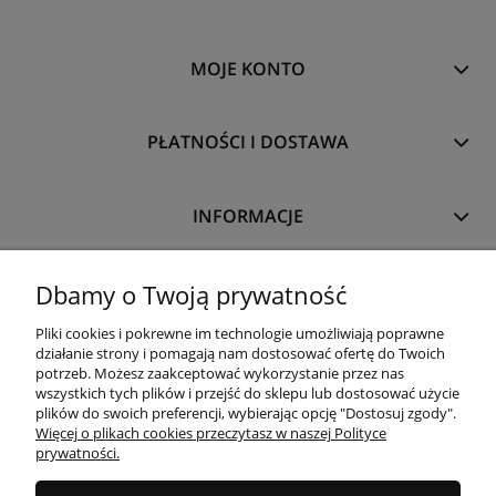
MOJE KONTO
PŁATNOŚCI I DOSTAWA
INFORMACJE
O NAS
Dbamy o Twoją prywatność
Pliki cookies i pokrewne im technologie umożliwiają poprawne
działanie strony i pomagają nam dostosować ofertę do Twoich
potrzeb. Możesz zaakceptować wykorzystanie przez nas
wszystkich tych plików i przejść do sklepu lub dostosować użycie
plików do swoich preferencji, wybierając opcję "Dostosuj zgody".
Więcej o plikach cookies przeczytasz w naszej Polityce
prywatności.