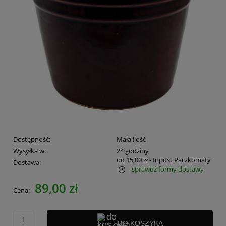
Dostępność:
Mała ilość
Wysyłka w:
24 godziny
od 15,00 zł
- Inpost Paczkomaty
Dostawa:
sprawdź formy dostawy
Cena nie zawiera ewentualnych kosztów płatności
89,00 zł
Cena:
DO KOSZYKA