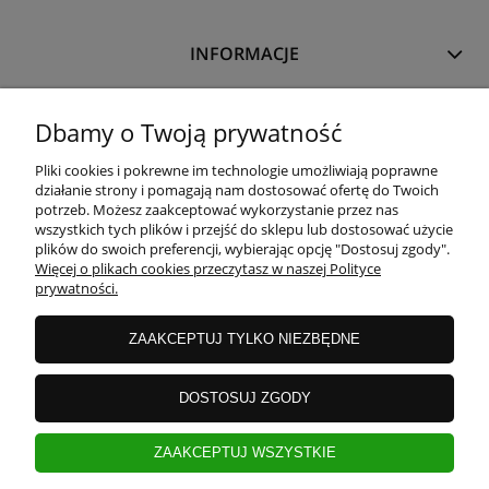
INFORMACJE
O NAS
Dbamy o Twoją prywatność
Pliki cookies i pokrewne im technologie umożliwiają poprawne
działanie strony i pomagają nam dostosować ofertę do Twoich
potrzeb. Możesz zaakceptować wykorzystanie przez nas
wszystkich tych plików i przejść do sklepu lub dostosować użycie
plików do swoich preferencji, wybierając opcję "Dostosuj zgody".
Więcej o plikach cookies przeczytasz w naszej Polityce
prywatności.
ZAAKCEPTUJ TYLKO NIEZBĘDNE
DOSTOSUJ ZGODY
ZAAKCEPTUJ WSZYSTKIE