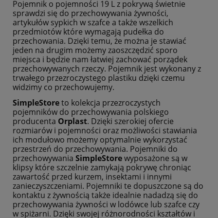
Pojemnik o pojemności 19 L z pokrywą świetnie
sprawdzi się do przechowywania żywności,
artykułów sypkich w szafce a także wszelkich
przedmiotów które wymagają pudełka do
przechowania. Dzięki temu, że można je stawiać
jeden na drugim możemy zaoszczędzić sporo
miejsca i będzie nam łatwiej zachować porządek
przechowywanych rzeczy. Pojemnik jest wykonany z
trwałego przezroczystego plastiku dzięki czemu
widzimy co przechowujemy.
SimpleStore
to kolekcja przezroczystych
pojemników do przechowywania polskiego
producenta
Orplast
. Dzięki szerokiej ofercie
rozmiarów i pojemności oraz możliwości stawiania
ich modułowo możemy optymalnie wykorzystać
przestrzeń do przechowywania. Pojemniki do
przechowywania
SimpleStore
wyposażone są w
klipsy które szczelnie zamykają pokrywę chroniąc
zawartość przed kurzem, insektami i innymi
zanieczyszczeniami. Pojemniki te dopuszczone są do
kontaktu z żywnością także idealnie nadadzą się do
przechowywania żywności w lodówce lub szafce czy
w spiżarni. Dzięki swojej różnorodności kształtów i