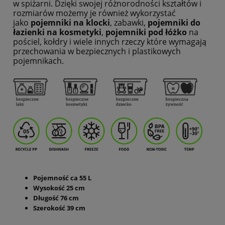
w spiżarni. Dzięki swojej różnorodności kształtów i
rozmiarów możemy je również wykorzystać
jako
pojemniki na klocki
, zabawki,
pojemniki do
łazienki na kosmetyki
,
pojemniki pod łóżko
na
pościel, kołdry i wiele innych rzeczy które wymagają
przechowania w bezpiecznych i plastikowych
pojemnikach.
Pojemność ca 55 L
Wysokość 25 cm
Długość 76 cm
Szerokość 39 cm