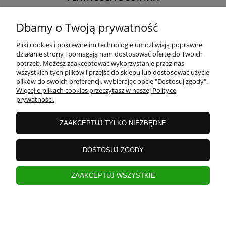
Dbamy o Twoją prywatność
INFORMACJE
Pliki cookies i pokrewne im technologie umożliwiają poprawne
działanie strony i pomagają nam dostosować ofertę do Twoich
potrzeb. Możesz zaakceptować wykorzystanie przez nas
O NAS
wszystkich tych plików i przejść do sklepu lub dostosować użycie
plików do swoich preferencji, wybierając opcję "Dostosuj zgody".
Więcej o plikach cookies przeczytasz w naszej Polityce
prywatności.
ZAAKCEPTUJ TYLKO NIEZBĘDNE
DOSTOSUJ ZGODY
ZAAKCEPTUJ WSZYSTKIE
pokaż pełną wersję strony
Sklep internetowy Shoper.pl