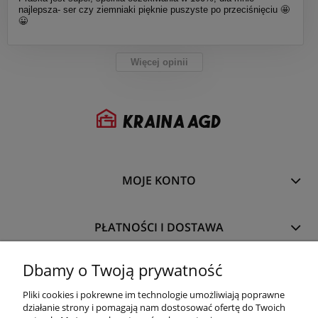
najlepsza- ser czy ziemniaki pięknie puszyste po przeciśnięciu 🤩
😀
Więcej opinii
MOJE KONTO
PŁATNOŚCI I DOSTAWA
Dbamy o Twoją prywatność
INFORMACJE
Pliki cookies i pokrewne im technologie umożliwiają poprawne
działanie strony i pomagają nam dostosować ofertę do Twoich