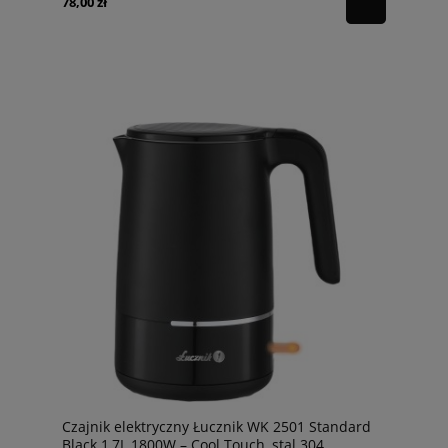
78,00 zł
Czajnik elektryczny Łucznik WK 2501 Standard
Black 1,7L 1800W – Cool Touch, stal 304