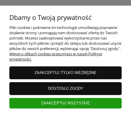
O NAS
Dbamy o Twoją prywatność
Pliki cookies i pokrewne im technologie umożliwiają poprawne
działanie strony i pomagają nam dostosować ofertę do Twoich
potrzeb. Możesz zaakceptować wykorzystanie przez nas
wszystkich tych plików i przejść do sklepu lub dostosować użycie
plików do swoich preferencji, wybierając opcję "Dostosuj zgody".
Więcej o plikach cookies przeczytasz w naszej Polityce
prywatności.
ZAAKCEPTUJ TYLKO NIEZBĘDNE
DOSTOSUJ ZGODY
ZAAKCEPTUJ WSZYSTKIE
pokaż pełną wersję strony