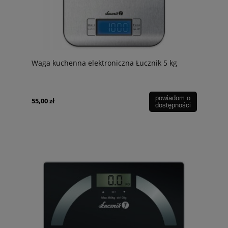
Waga kuchenna elektroniczna Łucznik 5 kg
powiadom o
55,00 zł
dostępności