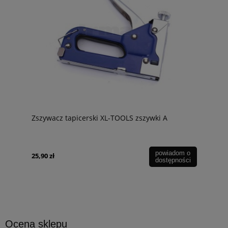
Zszywacz tapicerski XL-TOOLS zszywki A
powiadom o
25,90 zł
dostępności
Ocena sklepu