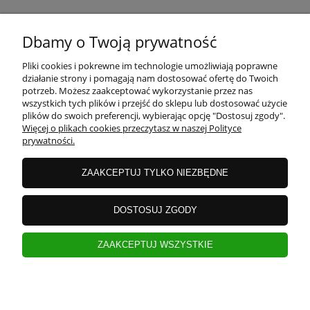
O NAS
Dbamy o Twoją prywatność
Pliki cookies i pokrewne im technologie umożliwiają poprawne
działanie strony i pomagają nam dostosować ofertę do Twoich
potrzeb. Możesz zaakceptować wykorzystanie przez nas
wszystkich tych plików i przejść do sklepu lub dostosować użycie
plików do swoich preferencji, wybierając opcję "Dostosuj zgody".
Więcej o plikach cookies przeczytasz w naszej Polityce
prywatności.
ZAAKCEPTUJ TYLKO NIEZBĘDNE
DOSTOSUJ ZGODY
ZAAKCEPTUJ WSZYSTKIE
pokaż pełną wersję strony